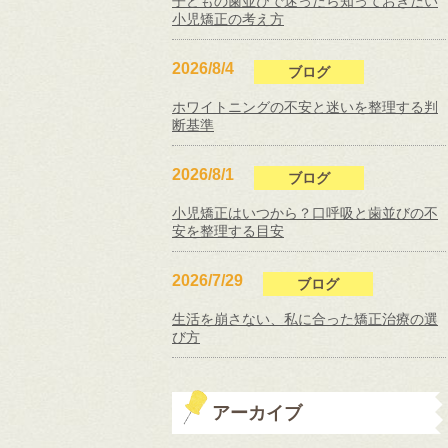
子どもの歯並びで迷ったら知っておきたい
小児矯正の考え方
2026/8/4
ブログ
ホワイトニングの不安と迷いを整理する判
断基準
2026/8/1
ブログ
小児矯正はいつから？口呼吸と歯並びの不
安を整理する目安
2026/7/29
ブログ
生活を崩さない、私に合った矯正治療の選
び方
アーカイブ