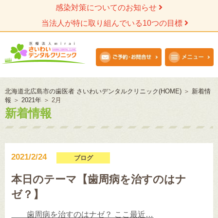
感染対策についてのお知らせ
当法人が特に取り組んでいる10つの目標
北海道北広島市の歯医者 さいわいデンタルクリニック(HOME)
＞
新着情
報
＞
2021年
＞
2月
新着情報
2021/2/24
ブログ
本日のテーマ【歯周病を治すのはナ
ゼ？】
歯周病を治すのはナゼ？ ここ最近…