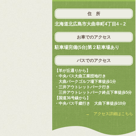
住 所
北海道北広島市大曲幸町4丁目4－2
お車でのアクセス
駐車場完備(5台)第２駐車場あり
バスでのアクセス
【羊が丘通りから】
・中央バス大曲工業団地行き
大曲パークゴルフ場下車徒歩1分
・三井アウトレットパーク行き
三井アウトレットパーク終点下車徒歩5分
【国道36号線から】
・中央バス千歳行き 大曲下車徒歩10分
→ アクセス詳細はこちら