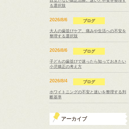
目立たない矯正治療。迷いと不安を整理す
る選択肢
2026/8/6
ブログ
大人の歯並びケア、痛みや生活への不安を
整理する選択肢
2026/8/6
ブログ
子どもの歯並びで迷ったら知っておきたい
小児矯正の考え方
2026/8/4
ブログ
ホワイトニングの不安と迷いを整理する判
断基準
アーカイブ