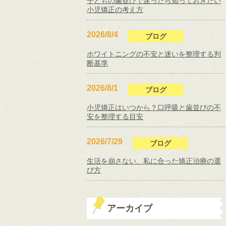
子どもの歯並びで迷ったら知っておきたい
小児矯正の考え方
2026/8/4
ブログ
ホワイトニングの不安と迷いを整理する判
断基準
2026/8/1
ブログ
小児矯正はいつから？口呼吸と歯並びの不
安を整理する目安
2026/7/29
ブログ
生活を崩さない、私に合った矯正治療の選
び方
アーカイブ