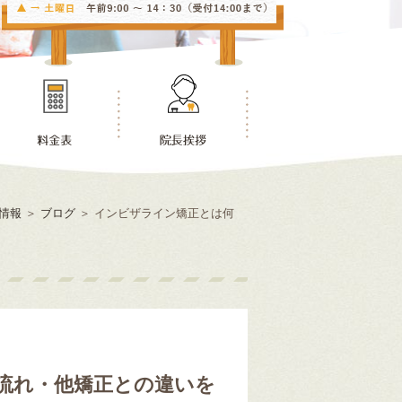
情報
＞
ブログ
＞
インビザライン矯正とは何
流れ・他矯正との違いを