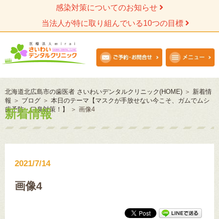
感染対策についてのお知らせ
当法人が特に取り組んでいる10つの目標
北海道北広島市の歯医者 さいわいデンタルクリニック(HOME)
＞
新着情
報
＞
ブログ
＞
本日のテーマ【マスクが手放せない今こそ、ガムでムシ
歯予防・口臭対策！】
＞
画像4
新着情報
2021/7/14
画像4